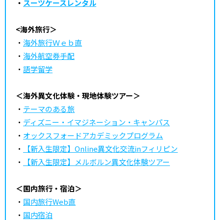
・
スーツケースレンタル
<海外旅行＞
・
海外旅行Ｗｅｂ直
・
海外航空券手配
・
語学留学
＜海外異文化体験・現地体験ツアー＞
・
テーマのある旅
・
ディズニー・イマジネーション・キャンパス
・
オックスフォードアカデミックプログラム
・
【新入生限定】Online異文化交流inフィリピン
・
【新入生限定】メルボルン異文化体験ツアー
＜国内旅行・宿泊＞
・
国内旅行Web直
・
国内宿泊