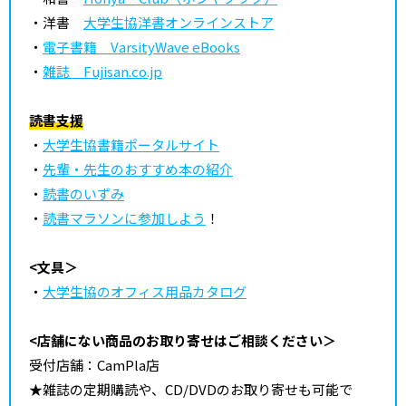
・洋書
大学生協洋書オンラインストア
・
電子書籍 VarsityWave eBooks
・
雑誌 Fujisan.co.jp
読書支援
・
大学生協書籍ポータルサイト
・
先輩・先生のおすすめ本の紹介
・
読書のいずみ
・
読書マラソンに参加しよう
！
<文具＞
・
大学生協のオフィス用品カタログ
<店舗にない商品のお取り寄せはご相談ください＞
受付店舗：CamPla店
★雑誌の定期購読や、CD/DVDのお取り寄せも可能で