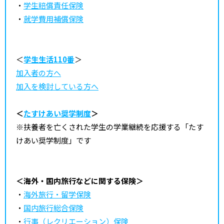
・
学生賠償責任保険
・
就学費用補償保険
＜
学生生活110番
＞
加入者の方へ
加入を検討している方へ
＜
たすけあい奨学制度
＞
※扶養者を亡くされた学生の学業継続を応援する「たす
けあい奨学制度」です
＜海外・国内旅行などに関する保険＞
・
海外旅行・留学保険
・
国内旅行総合保険
・
行事（レクリエーション）保険