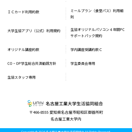
ミールプラン（食堂パス）利用細
ＩＣカード利用約款
則
生協オリジナルパソコン４年間PC
大学生協アプリ（公式）利用規約
サポートパック規約
オリジナル講座約款
学内講座受講約款Ｃ
CO・OP学生総合共済勧誘方針
学生委員会専用
生協スタッフ専用
名古屋工業大学
〒466-8555 愛知県名古屋市昭和区御器所町
名古屋工業大学内
Copyright © 2026 名古屋工業大学生活協同組合 All Rights Reserved.