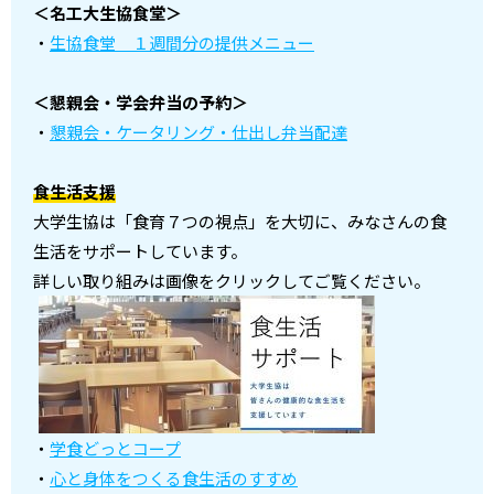
＜名工大生協食堂＞
・
生協食堂 １週間分の提供メニュー
＜懇親会・学会弁当の予約＞
・
懇親会・ケータリング・仕出し弁当配達
食生活支援
大学生協は「食育７つの視点」を大切に、みなさんの食
生活をサポートしています。
詳しい取り組みは画像をクリックしてご覧ください。
・
学食どっとコープ
・
心と身体をつくる食生活のすすめ