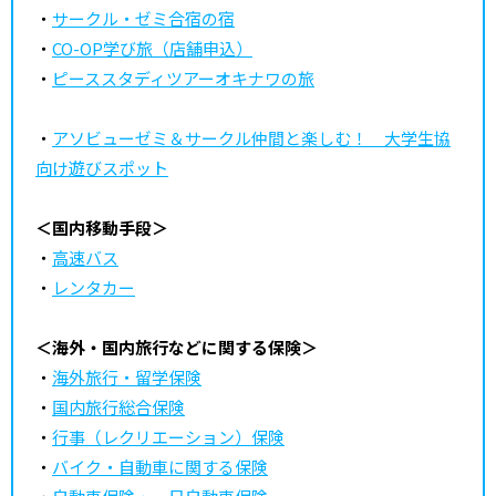
・
サークル・ゼミ合宿の宿
・
CO-OP学び旅（店舗申込）
・
ピーススタディツアーオキナワの旅
・
アソビューゼミ＆サークル仲間と楽しむ！ 大学生協
向け遊びスポット
＜国内移動手段＞
・
高速バス
・
レンタカー
＜海外・国内旅行などに関する保険＞
・
海外旅行・留学保険
・
国内旅行総合保険
・
行事（レクリエーション）保険
・
バイク・自動車に関する保険