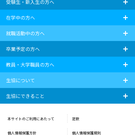
i
受験生・新入生の方へ
i
在学中の方へ
i
就職活動中の方へ
i
卒業予定の方へ
i
教員・大学職員の方へ
i
生協について
i
生協にできること
本サイトのご利用にあたって
定款
個人情報保護方針
個人情報保護規則