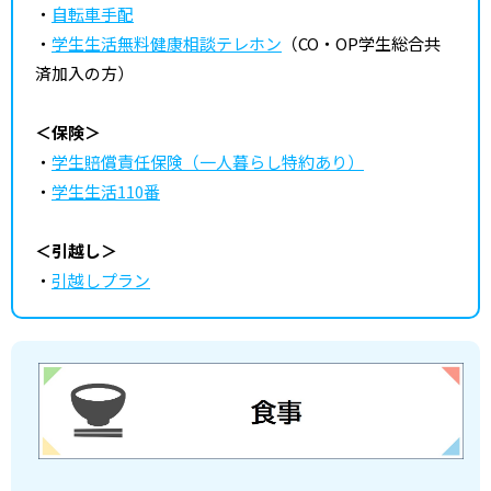
・
自転車手配
・
学生生活無料健康相談テレホン
（CO・OP学生総合共
済加入の方）
＜保険＞
・
学生賠償責任保険（一人暮らし特約あり）
・
学生生活110番
＜引越し＞
・
引越しプラン