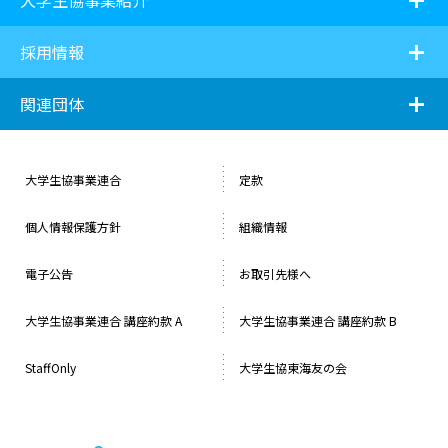
大学生協事業紹介
i
採用情報
i
関連団体
大学生協事業連合
定款
個人情報保護方針
組織情報
電子公告
お取引先様へ
⼤学⽣協事業連合 講座約款 A
大学生協事業連合 講座約款 B
StaffOnly
大学生協東海友の会