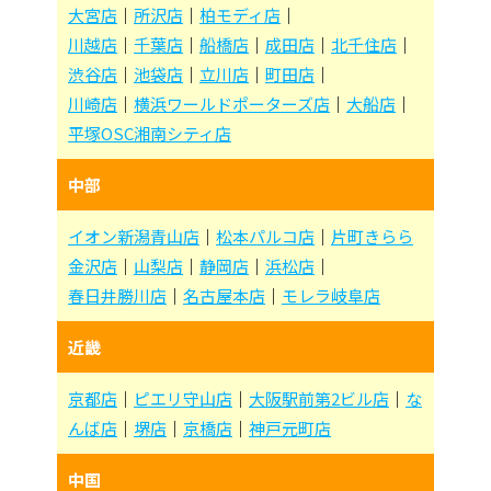
大宮店
｜
所沢店
｜
柏モディ店
｜
川越店
｜
千葉店
｜
船橋店
｜
成田店
｜
北千住店
｜
渋谷店
｜
池袋店
｜
立川店
｜
町田店
｜
川崎店
｜
横浜ワールドポーターズ店
｜
大船店
｜
平塚OSC湘南シティ店
中部
イオン新潟青山店
｜
松本パルコ店
｜
片町きらら
金沢店
｜
山梨店
｜
静岡店
｜
浜松店
｜
春日井勝川店
｜
名古屋本店
｜
モレラ岐阜店
近畿
京都店
｜
ピエリ守山店
｜
大阪駅前第2ビル店
｜
な
んば店
｜
堺店
｜
京橋店
｜
神戸元町店
中国