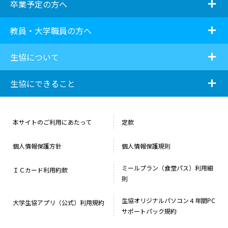
i
卒業予定の方へ
i
教員・大学職員の方へ
i
生協について
i
生協にできること
本サイトのご利用にあたって
定款
個人情報保護方針
個人情報保護規則
ミールプラン（食堂パス）利用細
ＩＣカード利用約款
則
生協オリジナルパソコン４年間PC
大学生協アプリ（公式）利用規約
サポートパック規約