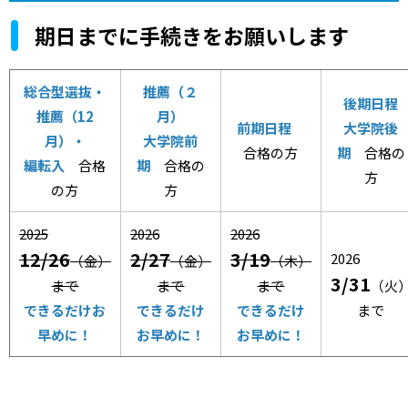
期日までに手続きをお願いします
総合型選抜・
推薦（２
後期日程
推薦（12
月）
前期日程
大学院後
月）・
大学院前
合格の方
期
合格の
編転入
合格
期
合格の
方
の方
方
2025
2026
2026
12/26
2/27
3/19
2026
（金）
（金）
（木）
3/31
まで
まで
まで
（火
できるだけお
できるだけ
できるだけ
まで
早めに！
お早めに！
お早めに！