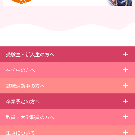
i
受験生・新入生の方へ
i
在学中の方へ
i
就職活動中の方へ
i
卒業予定の方へ
i
教員・大学職員の方へ
i
生協について