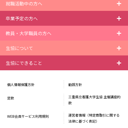
i
就職活動中の方へ
i
卒業予定の方へ
i
教員・大学職員の方へ
i
生協について
i
生協にできること
個人情報保護方針
勧誘方針
三重県立看護大学生協 主催講座約
定款
款
運営者情報（特定商取引に関する
WEB会員サービス利用規則
法律に基づく表記）