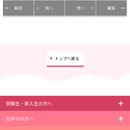
最初
前へ
次へ
最後
トップへ戻る
i
受験生・新入生の方へ
i
在学中の方へ