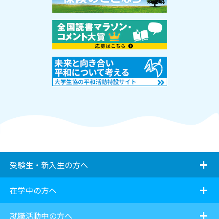
i
受験生・新入生の方へ
i
在学中の方へ
i
就職活動中の方へ