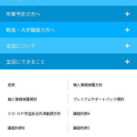
i
卒業予定の方へ
i
教員・大学職員の方へ
i
生協について
i
生協にできること
定款
個人情報保護方針
個人情報保護規則
プレミアムサポートパック規約
ＣＯ･ＯＰ学生総合共済勧誘方針
講座約款A
講座約款B
講座約款C