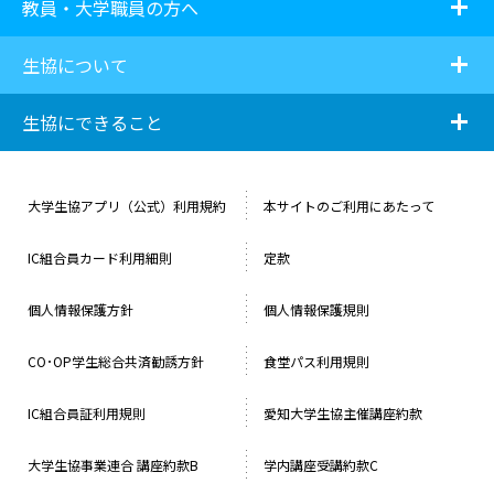
i
教員・大学職員の方へ
i
生協について
i
生協にできること
大学生協アプリ（公式）利用規約
本サイトのご利用にあたって
IC組合員カード利用細則
定款
個人情報保護方針
個人情報保護規則
CO･OP学生総合共済勧誘方針
食堂パス利用規則
IC組合員証利用規則
愛知大学生協主催講座約款
大学生協事業連合 講座約款B
学内講座受講約款C