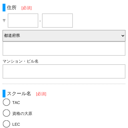
住所
[必須]
〒
-
マンション・ビル名
スクール名
[必須]
TAC
資格の大原
LEC