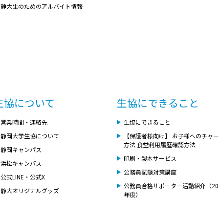
静大生のためのアルバイト情報
生協について
生協にできること
営業時間・連絡先
生協にできること
静岡大学生協について
【保護者様向け】 お子様へのチャ
方法 食堂利用履歴確認方法
静岡キャンパス
印刷・製本サービス
浜松キャンパス
公務員試験対策講座
公式LINE・公式X
公務員合格サポーター活動紹介（20
静大オリジナルグッズ
年度）