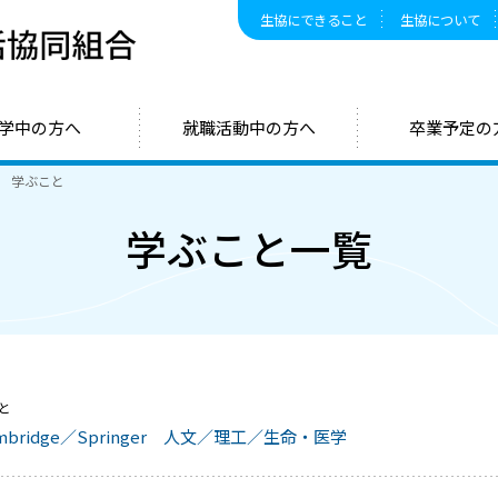
生協にできること
生協について
静岡大学生活協同組合
学中の方へ
就職活動中の方へ
卒業予定の
学ぶこと
学ぶこと一覧
と
bridge／Springer 人文／理工／生命・医学