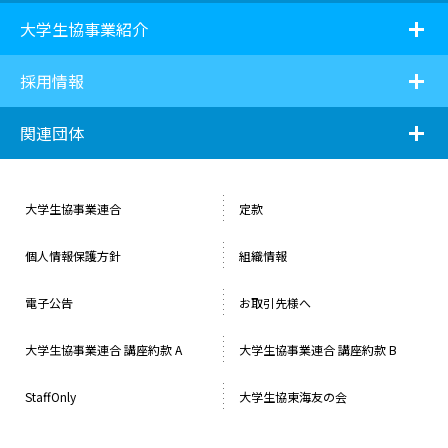
i
大学生協事業紹介
i
採用情報
i
関連団体
大学生協事業連合
定款
個人情報保護方針
組織情報
電子公告
お取引先様へ
⼤学⽣協事業連合 講座約款 A
大学生協事業連合 講座約款 B
StaffOnly
大学生協東海友の会