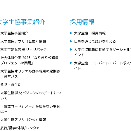
大学生協事業紹介
採用情報
大学生協事業紹介
大学生協 採用情報
大学生協アプリ（公式）情報
仕事を通じて想いを叶える
再生可能な容器 リ・リパック
大学生協職員に共通するソーシャル
インド
社会体験企画 2026「なりきり公務員
プロジェクトin西尾」
大学生協 アルパイト・パート求人
イト
大学生協オリジナル食事専用の定期券
「食堂パス」
食堂・食生活
大学生協 教材パソコンのサポートにつ
いて
「確認コード」メールが届かない場合
は…
大学生協アプリ（公式）情報
旅行/留学/体験/レンタカー