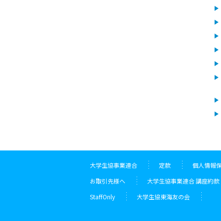
大学生協事業連合
定款
個人情報
お取引先様へ
⼤学⽣協事業連合 講座約款 
StaffOnly
大学生協東海友の会