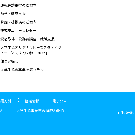
運転免許取得のご案内
勉学・研究支援
斡旋・提携店のご案内
研究室ニュースレター
資格取得・公務員講座・就職支援
大学生協オリジナルピーススタディツ
アー 「オキナワの旅 2026」
住まい探し
大学生協の卒業衣裳プラン
保護方針
組織情報
電子公告
A
大学生協事業連合 講座約款 B
〒466-