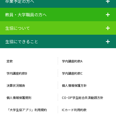
卒業予定の方へ
i
教員・大学職員の方へ
i
生協について
i
生協にできること
定款
学内講座約款A
学内講座約款B
学内講座約款C
決算状況報告
個人情報保護方針
個人情報保護規則
CO･OP学生総合共済勧誘方針
「大学生協アプリ」利用規約
ICカード利用約款