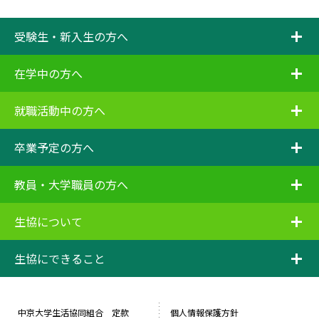
i
受験生・新入生の方へ
i
在学中の方へ
i
就職活動中の方へ
i
卒業予定の方へ
i
教員・大学職員の方へ
i
生協について
i
生協にできること
中京大学生活協同組合 定款
個人情報保護方針