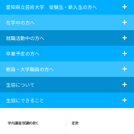
i
愛知県立芸術大学 受験生・新入生の方へ
i
在学中の方へ
i
就職活動中の方へ
i
卒業予定の方へ
i
教員・大学職員の方へ
i
生協について
i
生協にできること
学内講座受講約款C
定款