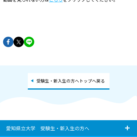
facebookでshareできます
twitterでshareできます
lineでshareできます
受験生・新入生の方へトップへ戻る
i
愛知県立大学 受験生・新入生の方へ