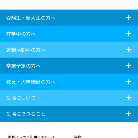
i
受験生・新入生の方へ
i
在学中の方へ
i
就職活動中の方へ
i
卒業予定の方へ
i
教員・大学職員の方へ
i
生協について
i
生協にできること
本サイトのご利用にあたって
定款