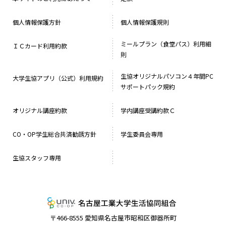
個人情報保護方針
個人情報保護規則
ミールプラン（食堂パス）利用細
ＩＣカード利用約款
則
生協オリジナルパソコン４年間PC
大学生協アプリ（公式）利用規約
サポートパック規約
オリジナル講座約款
学内講座受講約款Ｃ
CO・OP学生総合共済勧誘方針
学生委員会専用
生協スタッフ専用
名古屋工業大学
〒466-8555 愛知県名古屋市昭和区御器所町