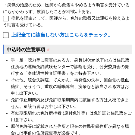
・病気の治療のため、医師から飲酒をやめるよう助言を受けている
にもかかわらず、飲酒したことが3回以上ある。
病気を理由として、医師から、免許の取得又は運転を控えるよ
う助言を受けている。
上記全てに該当しない方はこちらをチェック。
申込時の注意事項
※
手・足・聴力等に障害のある方、身長140cm以下の方は住民票
住所地の運転免許試験センターで診断を受け、公安委員会の発
行する「身体適性検査証明書」をご持参下さい。
その他、統合失調症、てんかん、再発性の失神、無自覚の低血
糖症、そううつ、重度の睡眠障害、痴呆なと該当される方はお
申し出下さい。
免許停止期間内及び免許取消期間内に該当する方は入校できま
せん。※該当者はお申し出下さい。
有効期限切れの免許所持者 (原付免許等）は免許証と住民票をご
用意下さい。
原付免許等に記載された住所と現在の住民登録住所か異なる場
合には事前の住所変更等が必要です。