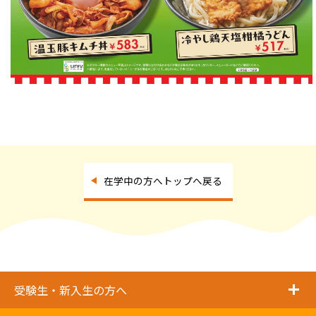
在学中の方へトップへ戻る
i
受験生・新入生の方へ