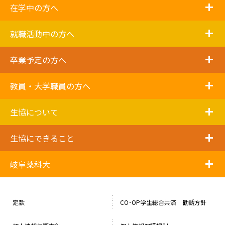
i
在学中の方へ
i
就職活動中の方へ
i
卒業予定の方へ
i
教員・大学職員の方へ
i
生協について
i
生協にできること
i
岐阜薬科大
定款
CO･OP学生総合共済 勧誘方針