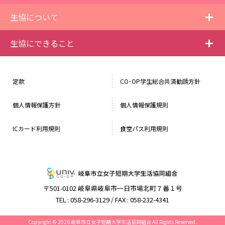
i
生協について
i
生協にできること
定款
CO･OP学生総合共済勧誘方針
個人情報保護方針
個人情報保護規則
ICカード利用規則
食堂パス利用規則
岐阜市立女子短
〒501-0102 岐阜県岐阜市一日市場北町７番１号
TEL :
058-296-3129
/ FAX : 058-232-4341
Copyright © 2026 岐阜市立女子短期大学生活協同組合 All Rights Reserved.