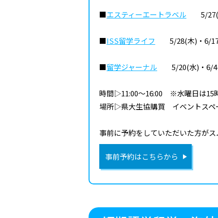
■
エスティーエートラベル
5/27(水
■
ISS留学ライフ
5/28(木)・6/17
■
留学ジャーナル
5/20(水)・6/4
時間▷11:00～16:00 ※水曜日は1
場所▷県大生協購買 イベントスペ
事前に予約をしていただいた方がス
事前予約はこちらから