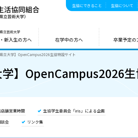
生協にできること
生協について
愛知県公立大学生活協同組合（愛知県立大学
県立芸術大学
・新入生の方へ
在学中の方へ
卒業予定の
県立大学】OpenCampus2026生協特設サイト
】OpenCampus202
協店舗営業時間
生協学生委員会「iris」による企画
相談会
リンク集