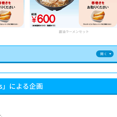
醤油ラーメンセット
is」による企画
す。